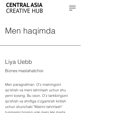
Men haqimda
Liya Uebb
Biznes maslahatchisi
Men paragrafman. O'z matningizni
qo'shish va meni tahrirlash uchun shu
yerni bosing. Bu oson. O'z tarkibingizni
qo'shish va shriftga o'zgartirish kiritish
uchun shunchaki "Matnni tahrirlash"
tugmasini bosing yoki meni ikki marta