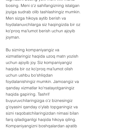
bosing. Meni o'z sahifangizning istalgan
joyiga sudrab olib tashlashingiz mumkin.
Men sizga hikoya aytib berish va
foydalanuvchilarga siz haqingizda bir oz
ko'proq ma'lumot berish uchun ajoyib
joyman.
Bu sizning kompaniyangiz va
xizmatlaringiz haqida uzoq matn yozish
uchun ajoyib joy. Siz kompaniyangiz
haqida bir oz ko'proq ma'lumot olish
uchun ushbu bo'shliqdan
foydalanishingiz mumkin. Jamoangiz va
qanday xizmatlar ko'rsatayotganingiz
haqida gapiring. Tashrif
buyuruvchilaringizga o'z biznesingiz
g'oyasini qanday o'ylab topganingiz va
sizni raqobatchilaringizdan nimasi bilan
farq qiladiganligi haqida hikoya qiling.
Kompaniyangizni boshqalardan ajratib