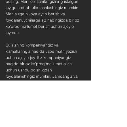
bosing. Meni o'z sahifangizning istalgan
joyiga sudrab olib tashlashingiz mumkin.
Men sizga hikoya aytib berish va
foydalanuvchilarga siz haqingizda bir oz
ko'proq ma'lumot berish uchun ajoyib
joyman.
Bu sizning kompaniyangiz va
xizmatlaringiz haqida uzoq matn yozish
uchun ajoyib joy. Siz kompaniyangiz
haqida bir oz ko'proq ma'lumot olish
uchun ushbu bo'shliqdan
foydalanishingiz mumkin. Jamoangiz va
qanday xizmatlar ko'rsatayotganingiz
haqida gapiring. Tashrif
buyuruvchilaringizga o'z biznesingiz
g'oyasini qanday o'ylab topganingiz va
sizni raqobatchilaringizdan nimasi bilan
farq qiladiganligi haqida hikoya qiling.
Kompaniyangizni boshqalardan ajratib
turing va tashrif buyuruvchilarga