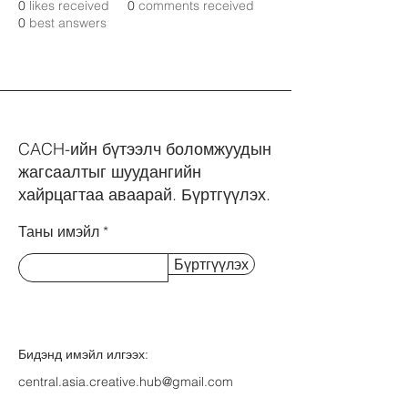
0
likes received
0
comments received
0
best answers
CACH-ийн бүтээлч боломжуудын
жагсаалтыг шуудангийн
хайрцагтаа аваарай. Бүртгүүлэх.
Таны имэйл
Бүртгүүлэх
Бидэнд имэйл илгээх:
central.asia.creative.hub@gmail.com