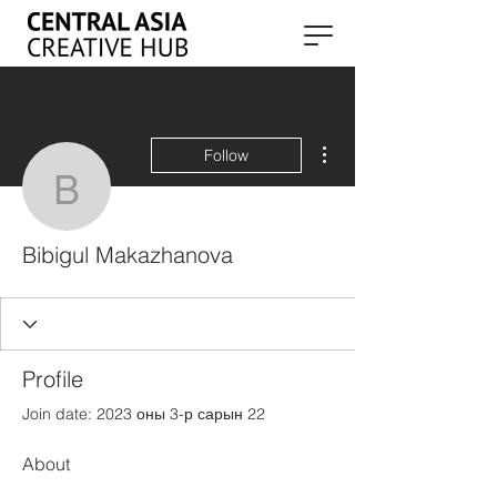
More actions
Follow
Bibigul Makazhanova
Bibigul Makazhanova
Profile
Join date: 2023 оны 3-р сарын 22
About