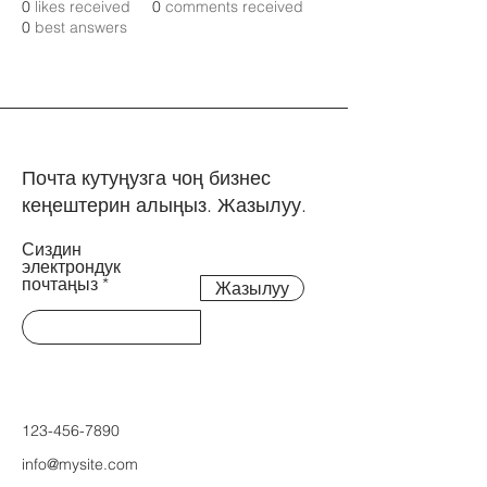
0
likes received
0
comments received
0
best answers
Почта кутуңузга чоң бизнес
кеңештерин алыңыз. Жазылуу.
Сиздин
электрондук
почтаңыз
Жазылуу
123-456-7890
info@mysite.com