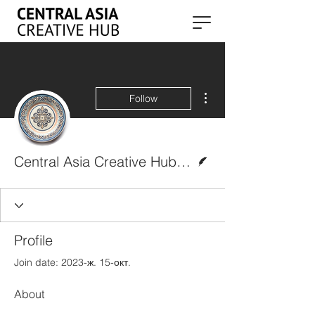
More actions
Follow
Writer
Central Asia Creative Hub News
Profile
Join date: 2023-ж. 15-окт.
About