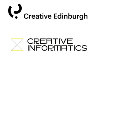
500 Терри
Франсуа
Ст
San
Francisco,
CA 94158